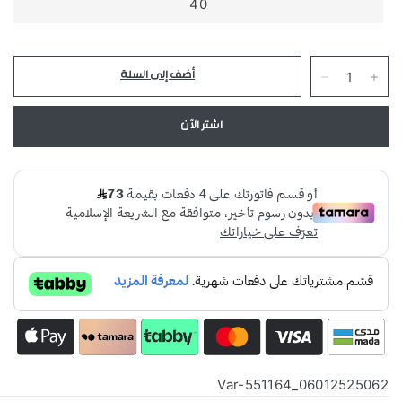
40
اشتر الآن
06012525062_Var-551164