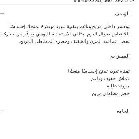
06022620106_Var-593239
الوصف
بوكسر داخلي مريح وناعم بتقنية تبريد مبتكرة تمنحك إحساسًا
بالانتعاش طوال اليوم. مثالي للاستخدام اليومي ويوفّر حرية حركة
بفضل قماشه المرن والخفيف وخصره المطاطي المريح.
المميزات:
تقنية تبريد تمنح إحساسًا منعشًا
قماش خفيف وناعم
مرونة عالية
خصر مطاطي مريح
الخامة