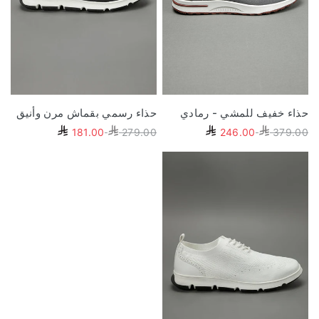
حذاء خفيف للمشي - رمادي
حذاء رسمي بقماش مرن وأنيق
181.00
279.00
246.00
379.00