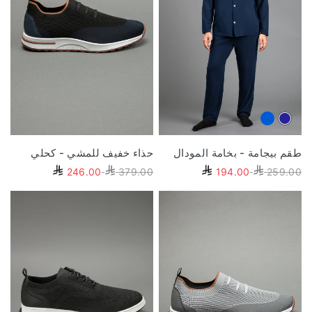
Blue
Navy
طقم بيجامة - بخامة المودال
حذاء خفيف للمشي - كحلي
246.00
379.00
194.00
259.00